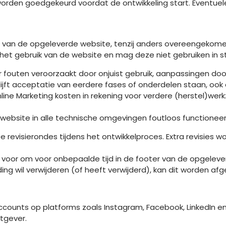
worden goedgekeurd voordat de ontwikkeling start. Eventuele
en van de opgeleverde website, tenzij anders overeengekome
r het gebruik van de website en mag deze niet gebruiken in 
oor fouten veroorzaakt door onjuist gebruik, aanpassingen d
blijft acceptatie van eerdere fases of onderdelen staan, ook
ne Marketing kosten in rekening voor verdere (herstel)werkza
website in alle technische omgevingen foutloos functioneert o
revisierondes tijdens het ontwikkelproces. Extra revisies w
ht voor om voor onbepaalde tijd in de footer van de opgelev
ng wil verwijderen (of heeft verwijderd), kan dit worden af
ccounts op platforms zoals Instagram, Facebook, LinkedIn en
htgever.