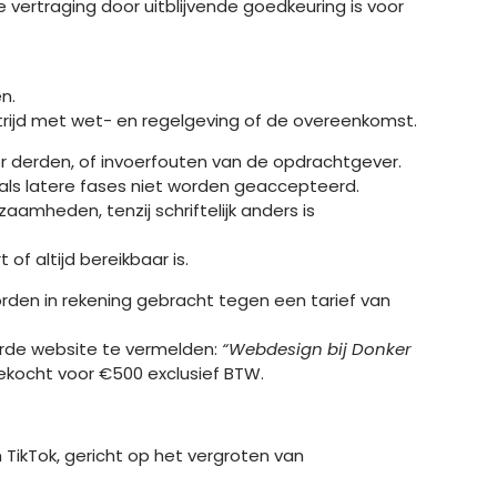
 vertraging door uitblijvende goedkeuring is voor
n.
strijd met wet- en regelgeving of de overeenkomst.
oor derden, of invoerfouten van de opdrachtgever.
 als latere fases niet worden geaccepteerd.
amheden, tenzij schriftelijk anders is
f altijd bereikbaar is.
orden in rekening gebracht tegen een tarief van
erde website te vermelden:
“Webdesign bij Donker
gekocht voor €500 exclusief BTW.
 TikTok, gericht op het vergroten van