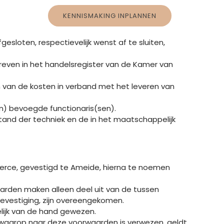
KENNISMAKING INPLANNEN
esloten, respectievelijk wenst af te sluiten,
even in het handelsregister van de Kamer van
n van de kosten in verband met het leveren van
n) bevoegde functionaris(sen).
 stand der techniek en de in het maatschappelijk
erce, gevestigd te Ameide, hierna te noemen
arden maken alleen deel uit van de tussen
tbevestiging, zijn overeengekomen.
lijk van de hand gewezen.
waarop naar deze voorwaarden is verwezen, geldt