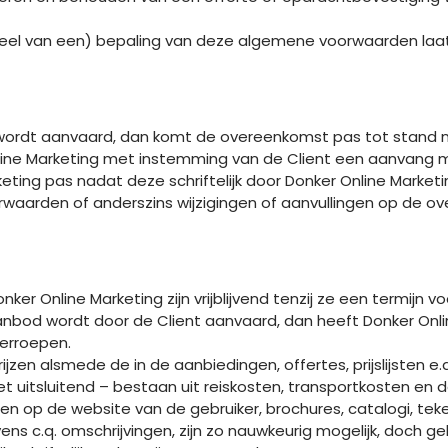
 (deel van een) bepaling van deze algemene voorwaarden laa
wordt aanvaard, dan komt de overeenkomst pas tot stand na 
line Marketing met instemming van de Client een aanvang 
ting pas nadat deze schriftelijk door Donker Online Marketin
rwaarden of anderszins wijzigingen of aanvullingen op de ov
 Donker Online Marketing zijn vrijblijvend tenzij ze een termijn
aanbod wordt door de Client aanvaard, dan heeft Donker Onl
erroepen.
zen alsmede de in de aanbiedingen, offertes, prijslijsten e.
 uitsluitend – bestaan uit reiskosten, transportkosten en 
 en op de website van de gebruiker, brochures, catalogi, te
 c.q. omschrijvingen, zijn zo nauwkeurig mogelijk, doch ge