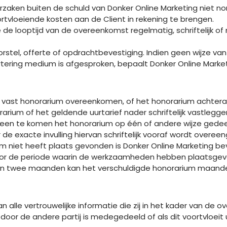
rzaken buiten de schuld van Donker Online Marketing niet no
rtvloeiende kosten aan de Client in rekening te brengen.
e de looptijd van de overeenkomst regelmatig, schriftelijk 
rstel, offerte of opdrachtbevestiging. Indien geen wijze va
rtering medium is afgesproken, bepaalt Donker Online Marke
en vast honorarium overeenkomen, of het honorarium achteraf
rarium of het geldende uurtarief nader schriftelijk vastlegge
reen te komen het honorarium op één of andere wijze gedeel
 de exacte invulling hiervan schriftelijk vooraf wordt overe
rium niet heeft plaats gevonden is Donker Online Marketing b
e voor de periode waarin de werkzaamheden hebben plaatsge
an twee maanden kan het verschuldigde honorarium maandeli
van alle vertrouwelijke informatie die zij in het kader van d
it door de andere partij is medegedeeld of als dit voortvloeit