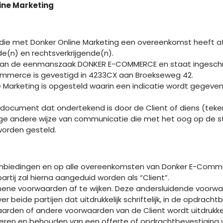
ine Marketing
NZE AANPAK
DIENSTEN
PORTFOLIO
SHOP
n die met Donker Online Marketing een overeenkomst heeft afg
(n) en rechtsverkrijgende(n).
m van de eenmanszaak DONKER E-COMMERCE en staat ingeschr
mmerce is gevestigd in 4233CX aan Broekseweg 42.
e Marketing is opgesteld waarin een indicatie wordt gegeve
document dat ondertekend is door de Client of diens (teke
of enige andere wijze van communicatie die met het oog op de
worden gesteld.
aanbiedingen en op alle overeenkomsten van Donker E-Comm
rtij zal hierna aangeduid worden als “Client”.
mene voorwaarden af te wijken. Deze andersluidende voorwa
 beide partijen dat uitdrukkelijk schriftelijk, in de opdrach
aarden of andere voorwaarden van de Client wordt uitdrukke
eren en behouden van een offerte of opdrachtbevestiging 