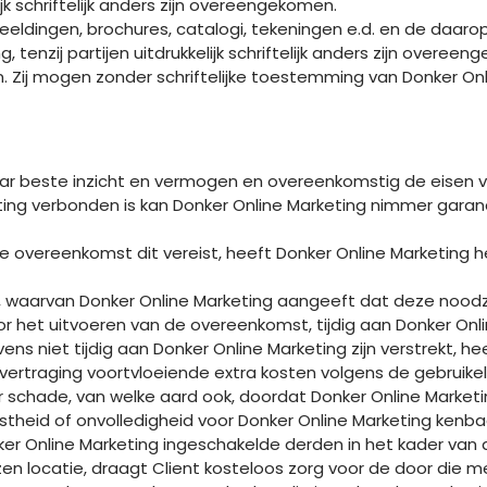
jk schriftelijk anders zijn overeengekomen.
fbeeldingen, brochures, catalogi, tekeningen e.d. en de daar
, tenzij partijen uitdrukkelijk schriftelijk anders zijn over
 Zij mogen zonder schriftelijke toestemming van Donker Onl
naar beste inzicht en vermogen en overeenkomstig de eisen
ichting verbonden is kan Donker Online Marketing nimmer g
 de overeenkomst dit vereist, heeft Donker Online Marketin
, waarvan Donker Online Marketing aangeeft dat deze noodzake
or het uitvoeren van de overeenkomst, tijdig aan Donker Onl
 niet tijdig aan Donker Online Marketing zijn verstrekt, hee
ertraging voortvloeiende extra kosten volgens de gebruikelij
oor schade, van welke aard ook, doordat Donker Online Market
istheid of onvolledigheid voor Donker Online Marketing kenba
onker Online Marketing ingeschakelde derden in het kader v
n locatie, draagt Client kosteloos zorg voor de door die me