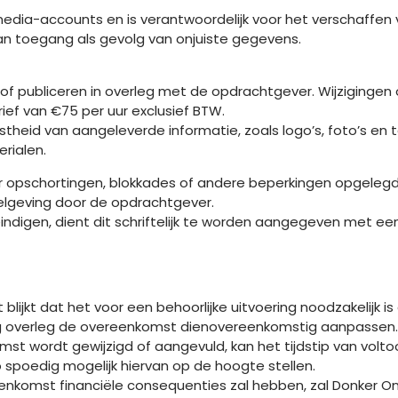
 media-accounts en is verantwoordelijk voor het verschaffen
 van toegang als gevolg van onjuiste gegevens.
/of publiceren in overleg met de opdrachtgever. Wijziginge
ef van €75 per uur exclusief BTW.
stheid van aangeleverde informatie, zoals logo’s, foto’s en 
rialen.
voor opschortingen, blokkades of andere beperkingen opgeleg
gelgeving door de opdrachtgever.
ndigen, dient dit schriftelijk te worden aangegeven met ee
t blijkt dat het voor een behoorlijke uitvoering noodzakelijk
erling overleg de overeenkomst dienovereenkomstig aanpassen.
st wordt gewijzigd of aangevuld, kan het tijdstip van volt
o spoedig mogelijk hiervan op de hoogte stellen.
reenkomst financiële consequenties zal hebben, zal Donker Onl