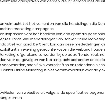
or eventuele aanspraken van derden, die in verband met de u
een volmacht tot het verrichten van alle handelingen die Donk
kmachine marketing campagnes.
unnen inspannen voor het bereiken van een optimale positi
reet resultaat. Alle mededelingen van Donker Online Marketin
dicatief van aard. De Client kan aan deze mededelingen g
exploitant in rekening gebrachte kosten die verband houd
Marketing, afgerekend te worden bij de betreffende zoekmac
uden voor de gevolgen van betalingsachterstanden en saldot
e voorwaarden, specifieke voorschriften en redactionele ri
onker Online Marketing is niet verantwoordelijk voor de ge
ntwikkelen van websites uit volgens de specificaties opgen
vereengekomen.