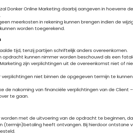
al Donker Online Marketing daarbij aangeven in hoeverre de
.
ng geen meerkosten in rekening kunnen brengen indien de wijzig
 kunnen worden toegerekend.
n
e tijd, tenzij partijen schriftelijk anders overeenkomen.
opdracht kunnen nimmer worden beschouwd als een fatale termi
keting zijn verplichtingen uit de overeenkomst niet of niet-ti
verplichtingen niet binnen de opgegeven termijn te kunnen v
e de nakoming van financiële verplichtingen van de Client –
over te gaan.
cht worden met de uitvoering van de opdracht te beginnen, d
n (termijn)betaling heeft ontvangen. Bij hierdoor ontstane 
esteld.