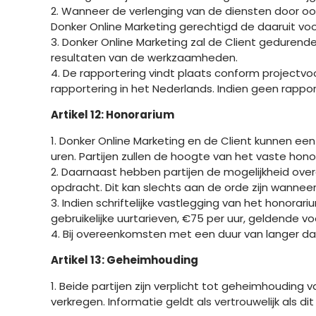
2. Wanneer de verlenging van de diensten door oo
Donker Online Marketing gerechtigd de daaruit voo
3. Donker Online Marketing zal de Client gedurend
resultaten van de werkzaamheden.
4. De rapportering vindt plaats conform projectvoo
rapportering in het Nederlands. Indien geen rappo
Artikel 12: Honorarium
1. Donker Online Marketing en de Client kunnen e
uren. Partijen zullen de hoogte van het vaste hono
2. Daarnaast hebben partijen de mogelijkheid ove
opdracht. Dit kan slechts aan de orde zijn wanneer
3. Indien schriftelijke vastlegging van het honora
gebruikelijke uurtarieven, €75 per uur, geldend
4. Bij overeenkomsten met een duur van langer d
Artikel 13: Geheimhouding
1. Beide partijen zijn verplicht tot geheimhouding 
verkregen. Informatie geldt als vertrouwelijk als d