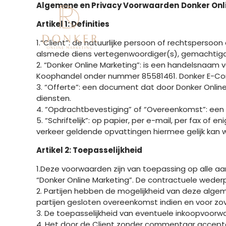
Ga
Algemene en Privacy Voorwaarden
Donker Onl
naar
OVER ONS
O
Artikel 1: Definities
de
inhoud
1.“Client”: de natuurlijke persoon of rechtspersoo
alsmede diens vertegenwoordiger(s), gemachtigde
2. “Donker Online Marketing”: is een handelsnaa
Koophandel onder nummer 85581461. Donker E-Co
3. “Offerte”: een document dat door Donker Onlin
diensten.
4. “Opdrachtbevestiging” of “Overeenkomst”: een 
5. “Schriftelijk”: op papier, per e-mail, per fax 
verkeer geldende opvattingen hiermee gelijk kan 
Artikel 2: Toepasselijkheid
1.Deze voorwaarden zijn van toepassing op alle 
“Donker Online Marketing”. De contractuele wederpa
2. Partijen hebben de mogelijkheid van deze alge
partijen gesloten overeenkomst indien en voor zover
3. De toepasselijkheid van eventuele inkoopvoorw
4. Het door de Client zonder commentaar accept