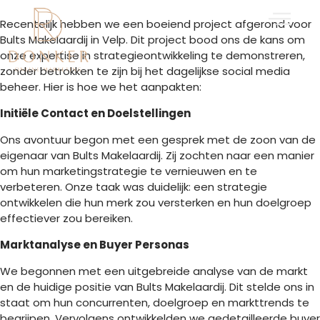
Ga
naar
Recentelijk hebben we een boeiend project afgerond voor
de
Bults Makelaardij in Velp. Dit project bood ons de kans om
inhoud
onze expertise in strategieontwikkeling te demonstreren,
zonder betrokken te zijn bij het dagelijkse social media
beheer. Hier is hoe we het aanpakten:
Initiële Contact en Doelstellingen
Ons avontuur begon met een gesprek met de zoon van de
eigenaar van Bults Makelaardij. Zij zochten naar een manier
om hun marketingstrategie te vernieuwen en te
verbeteren. Onze taak was duidelijk: een strategie
ontwikkelen die hun merk zou versterken en hun doelgroep
effectiever zou bereiken.
Marktanalyse en Buyer Personas
We begonnen met een uitgebreide analyse van de markt
en de huidige positie van Bults Makelaardij. Dit stelde ons in
staat om hun concurrenten, doelgroep en markttrends te
begrijpen. Vervolgens ontwikkelden we gedetailleerde buyer