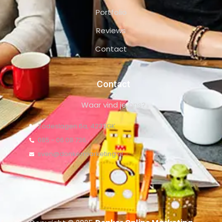
Portfolio
Reviews
Contact
Contact
Waar vind je ons?
Zodeslagen 6a, 4233GK
085 - 06 08 736
sven@donkermarketing.nl