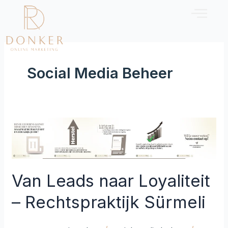
Ga
naar
de
inhoud
Social Media Beheer
Van
Leads
naar
Loyaliteit
–
Van Leads naar Loyaliteit
Rechtspraktijk
Sürmeli
– Rechtspraktijk Sürmeli