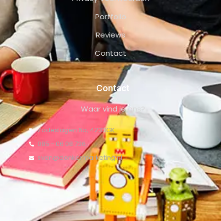
Portfolio
Reviews
Contact
Contact
Waar vind je ons?
Zodeslagen 6a, 4233GK
085 - 06 08 736
sven@donkermarketing.nl