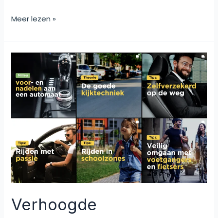
Meer lezen »
Verhoogde
Betrokkenheid
bij
Rijschool
Da
Vinci
Verhoogde